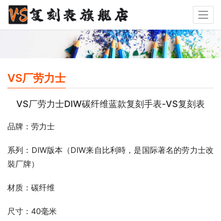
VS厂劳力士
VS厂劳力士DIW碳纤维蓝款复刻手表-VS复刻表
品牌：劳力士
系列：DIW版本（DIW来自比利時，是国际著名的劳力士改
裝厂牌）
材质：碳纤维
尺寸：40毫米