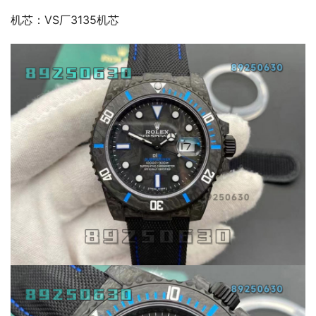
机芯：VS厂3135机芯