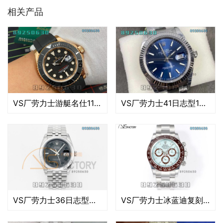
相关产品
VS厂劳力士游艇名仕116655复刻腕表-VS手表
VS厂劳力士41日志型126334-0001复刻手表-VS复刻表
VS厂劳力士36日志型灰盘罗刻复刻腕表-VS手表
VS厂劳力士冰蓝迪复刻表-4130款迪通拿