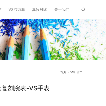
茄
VS沛纳海
真假对比
关于我们
首页
VS厂劳力士
款复刻腕表-VS手表