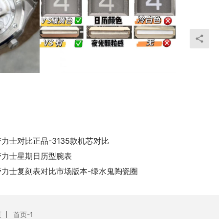
劳力士对比正品-3135款机芯对比
劳力士星期日历型腕表
劳力士复刻表对比市场版本-绿水鬼陶瓷圈
页
首页-1