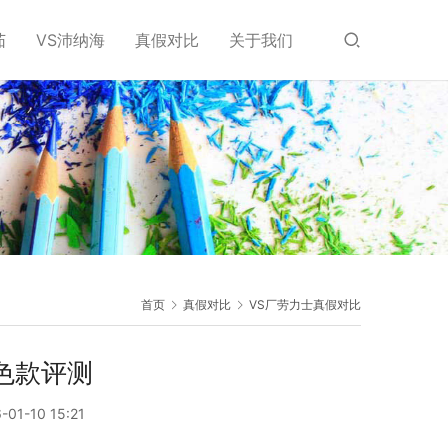
茄
VS沛纳海
真假对比
关于我们
首页
真假对比
VS厂劳力士真假对比
灰色款评测
-01-10 15:21