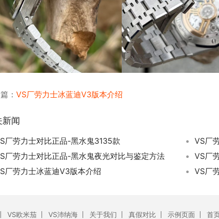
一篇：
VS厂劳力士冰蓝迪V3版本介绍
关新闻
VS厂劳力士对比正品-黑水鬼3135款
VS厂
VS厂劳力士对比正品-黑水鬼夜光对比与鉴定方法
VS厂
VS厂劳力士冰蓝迪V3版本介绍
VS厂
VS欧米茄
VS沛纳海
关于我们
真假对比
示例页面
首