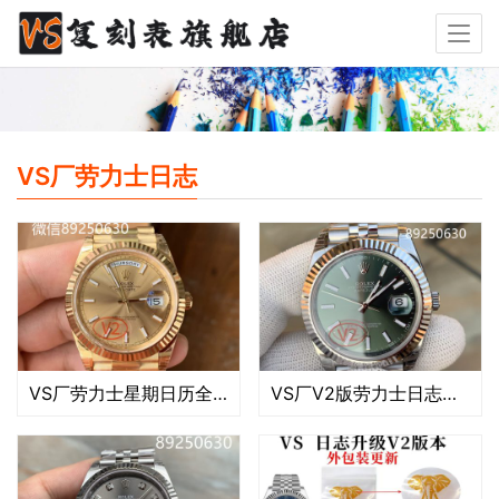
VS厂劳力士日志
VS厂劳力士星期日历全金款
VS厂V2版劳力士日志绿色