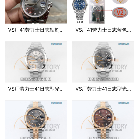
VS厂41劳力士日志钻刻灰色盘面
VS厂41劳力士日志蓝色V2版本
VS厂劳力士41日志型光圈灰盘款复刻腕表-VS手表
VS厂劳力士41日志型光圈灰盘复刻腕表-VS手表